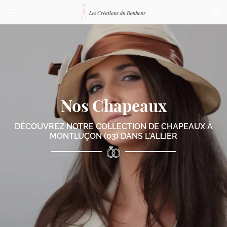


76 bis Boulevard de Courtais
03100 Montluçon
04 70 03 87 23
Nos Chapeaux
DÉCOUVREZ NOTRE COLLECTION DE CHAPEAUX
À
MONTLUÇON (03) DANS L’ALLIER
Adresse email de réception

Code Captcha

Rafraîchir le captcha

En cochant cette case, vous consentez à recevoir nos propositions commerciales à