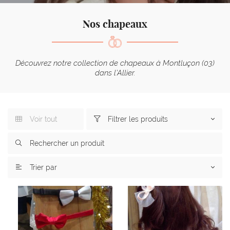
l'adresse email indiqué ci-dessus. Vous pouvez vous désinscrire à tout moment en
utilisant
le formulaire de désinscription
.
Nos chapeaux
Inscription
Découvrez notre collection de chapeaux à Montluçon (03)
dans l’Allier.
Voir tout
Filtrer les produits



Trier par
