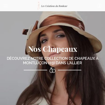


76 bis Boulevard de Courtais
03100 Montluçon
04 70 03 87 23
Nos Chapeaux
DÉCOUVREZ NOTRE COLLECTION DE CHAPEAUX
À
MONTLUÇON (03) DANS L’ALLIER
Adresse email de réception

Code Captcha

Rafraîchir le captcha

En cochant cette case, vous consentez à recevoir nos propositions commerciales à