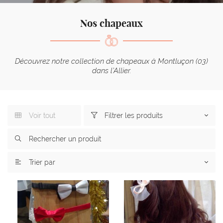
l'adresse email indiqué ci-dessus. Vous pouvez vous désinscrire à tout moment en
utilisant
le formulaire de désinscription
.
Nos chapeaux
Inscription
Découvrez notre collection de chapeaux à Montluçon (03)
dans l’Allier.
Voir tout
Filtrer les produits



Trier par
