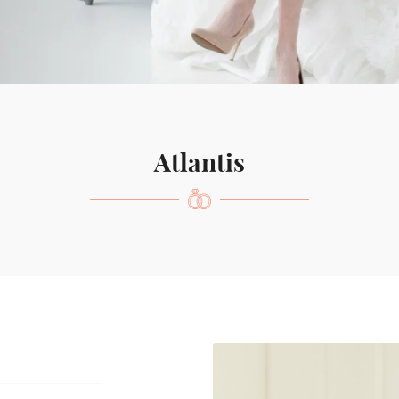
ciales à
oment en
Atlantis