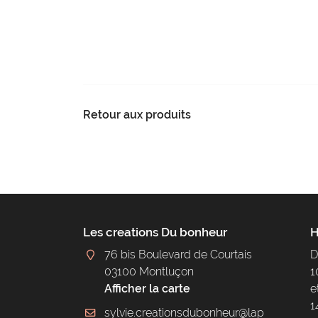
Retour aux produits
Les creations Du bonheur
H
76 bis Boulevard de Courtais
D
03100 Montluçon
1
Afficher la carte
e
1