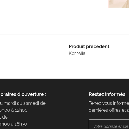
Produit précédent
Kornelia
oraires d'ouverture :
Restez informés
u mardi au samedi de
Tenez vous informé
0h00 à 12h00
dernières offres et 
t de
4h00 à 18h30