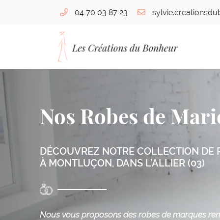
04 70 03 87 23
76 bis Boulevard de Courtais
03100 Montluçon
04 70 03 87 23
Nos Robes de Mari
DÉCOUVREZ NOTRE COLLECTION DE 
À MONTLUÇON, DANS L’ALLIER (03)
Adresse email de réception

Nous vous proposons des robes de marques r