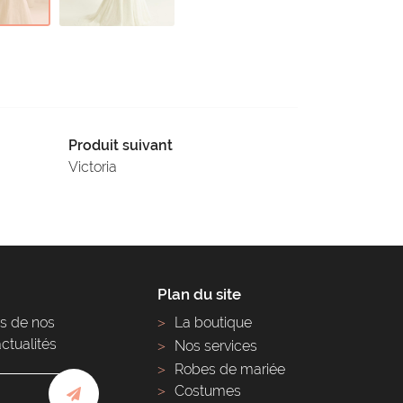
Produit suivant
Victoria
Plan du site
s de nos
La boutique
actualités
Nos services
Robes de mariée
Costumes