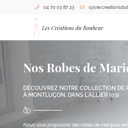
04 70 03 87 23
76 bis Boulevard de Courtais
03100 Montluçon
04 70 03 87 23
Nos Robes de Mari
DÉCOUVREZ NOTRE COLLECTION DE 
À MONTLUÇON, DANS L’ALLIER (03)
Adresse email de réception

Nous vous proposons des robes de marques r