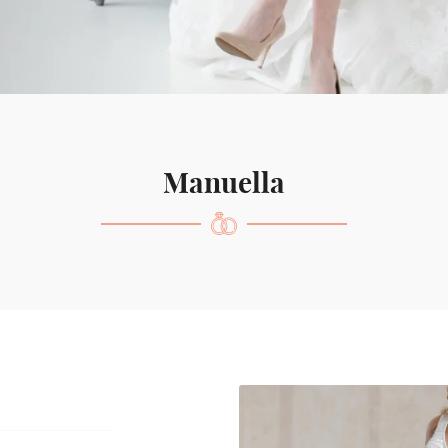
ciales à
oment en
Manuella