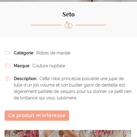
l'adresse email indiqué ci-dessus. Vous pouvez vous désinscrire à tout moment en
utilisant
le formulaire de désinscription
.
Seto
Inscription
Catégorie :
Robes de mariée

Marque :
Couture nuptiale

Description :
Cette robe princesse possède une jupe de

tulle d'un joli volume et son bustier garni de dentelle est
légèrement pailleté de sequins pour lui donner ce petit rien
de brillance qui vous sublimera
Ce produit m'intéresse