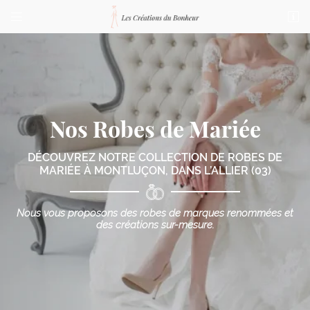


76 bis Boulevard de Courtais
03100 Montluçon
04 70 03 87 23
Nos Robes de Mariée
DÉCOUVREZ NOTRE COLLECTION DE ROBES DE
MARIÉE
À MONTLUÇON, DANS L’ALLIER (03)
Adresse email de réception

Nous vous proposons des robes de marques renommées
et
des créations sur-mesure.
Code Captcha

Rafraîchir le captcha

En cochant cette case, vous consentez à recevoir nos propositions commerciales à