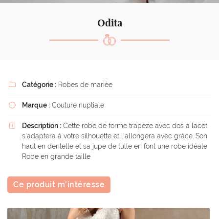
l'adresse email indiqué ci-dessus. Vous pouvez vous désinscrire à tout moment en
utilisant
le formulaire de désinscription
.
Odita
Inscription
Catégorie :
Robes de mariée

Marque :
Couture nuptiale

Description :
Cette robe de forme trapèze avec dos à lacet

s'adaptera à votre silhouette et l'allongera avec grâce. Son
haut en dentelle et sa jupe de tulle en font une robe idéale
Robe en grande taille
Ce produit m'intéresse