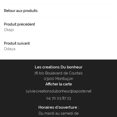
Contact
Retour aux produits
Produit précédent
Okapi
Produit suivant
Odaya
Les creations Du bonheur
76 bis Boulevard de Courtais
03100 Montluçon
Afficher la carte
04 70 03 87 23
Horaires d'ouverture :
Du mardi au samedi de