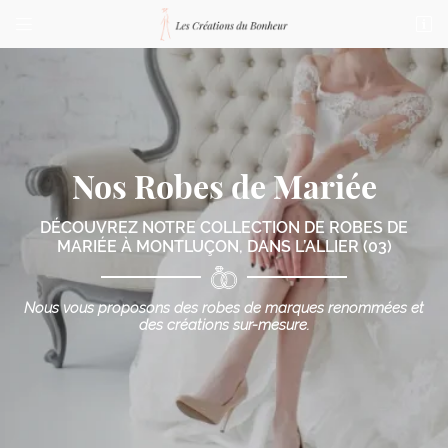


76 bis Boulevard de Courtais
03100 Montluçon
04 70 03 87 23
Nos Robes de Mariée
DÉCOUVREZ NOTRE COLLECTION DE ROBES DE
MARIÉE
À MONTLUÇON, DANS L’ALLIER (03)
Adresse email de réception

Nous vous proposons des robes de marques renommées
et
des créations sur-mesure.
Code Captcha

Rafraîchir le captcha

En cochant cette case, vous consentez à recevoir nos propositions commerciales à