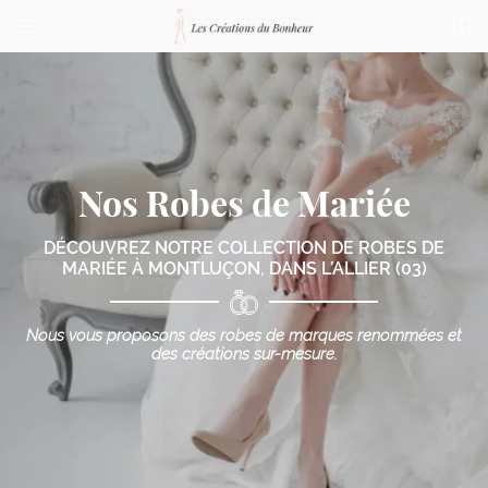


76 bis Boulevard de Courtais
03100 Montluçon
04 70 03 87 23
Nos Robes de Mariée
DÉCOUVREZ NOTRE COLLECTION DE ROBES DE
MARIÉE
À MONTLUÇON, DANS L’ALLIER (03)
Adresse email de réception

Nous vous proposons des robes de marques renommées
et
des créations sur-mesure.
Code Captcha

Rafraîchir le captcha

En cochant cette case, vous consentez à recevoir nos propositions commerciales à