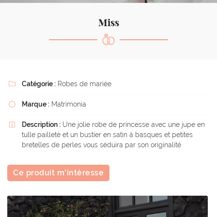
l'adresse email indiqué ci-dessus. Vous pouvez vous désinscrire à tout moment en
utilisant
le formulaire de désinscription
.
Miss
Inscription
Catégorie :
Robes de mariée

Marque :
Matrimonia

Description :
Une jolie robe de princesse avec une jupe en

tulle pailleté et un bustier en satin à basques et petites
bretelles de perles vous séduira par son originalité
Ce produit m'intéresse