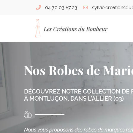
04 70 03 87 23
76 bis Boulevard de Courtais
03100 Montluçon
04 70 03 87 23
Nos Robes de Mari
DÉCOUVREZ NOTRE COLLECTION DE 
À MONTLUÇON, DANS L’ALLIER (03)
Adresse email de réception

Nous vous proposons des robes de marques r