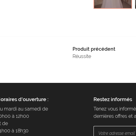
Produit précédent
Réussite
oraires d'ouverture :
Restez informés
u mardi au samedi de
Tenez vous informé
0h00 à 12h00
dernières offres et 
t de
4h00 à 18h30