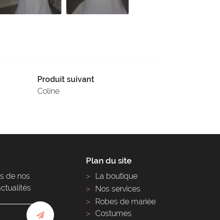
Produit suivant
Coline
Plan du site
s de nos
La boutique
actualités
Nos services
Robes de mariée
Costumes