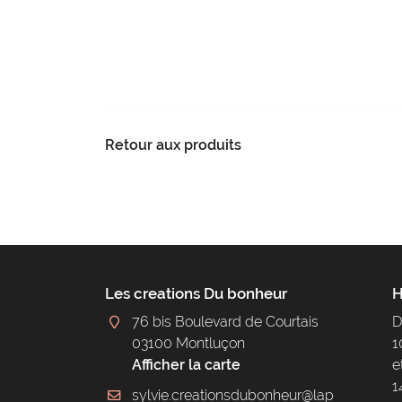
Retour aux produits
Les creations Du bonheur
H
76 bis Boulevard de Courtais
D
03100 Montluçon
1
Afficher la carte
e
1