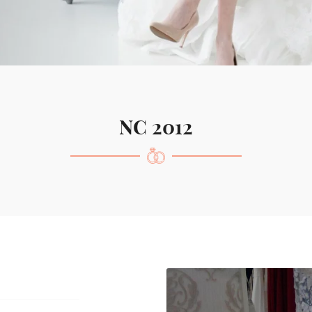
ciales à
oment en
NC 2012