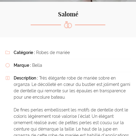
l'adresse email indiqué ci-dessus. Vous pouvez vous désinscrire à tout moment en
utilisant
le formulaire de désinscription
.
Salomé
Inscription
Catégorie :
Robes de mariée

Marque :
Bella

Description :
Très élégante robe de mariée sobre en

organza. Le décolleté en cœur du bustier est joliment garni
de dentelle qui remonte sur les épaules en transparence
pour une encolure bateau.
De fines perles embellissent les motifs de dentelle dont le
coloris légèrement rosé valorise l’éclat. Un élégant
ornement réalisé avec de petites perles est cousu sur la
ceinture qui démarque la taille. Le haut de la jupe en
organza de cette robe de mariée est habillé d’applications