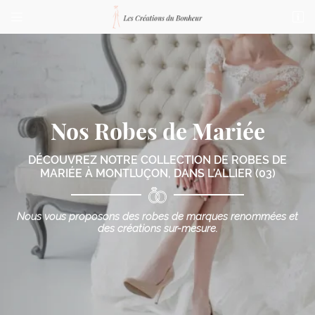


76 bis Boulevard de Courtais
03100 Montluçon
04 70 03 87 23
Nos Robes de Mariée
DÉCOUVREZ NOTRE COLLECTION DE ROBES DE
MARIÉE
À MONTLUÇON, DANS L’ALLIER (03)
Adresse email de réception

Nous vous proposons des robes de marques renommées
et
des créations sur-mesure.
Code Captcha

Rafraîchir le captcha

En cochant cette case, vous consentez à recevoir nos propositions commerciales à