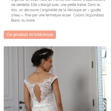
de dentelle. Elle s’élargit avec une petite traîne. Dans le
dos, on découvre l’originalité de la découpe en « goutte
d’eau », finie par une fermeture éclair. Coloris disponibles :
Blanc ou Ivoire.
La boutique
Une questio
Ce produit m'intéresse
Nos services
bes de mariée
04 70 03 87 2
Costumes
obes de soirée
ements enfants
Chapeaux
Restez infor
Accessoires
Inscription News
Vidéos