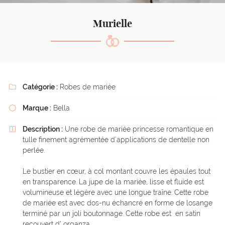
l'adresse email indiqué ci-dessus. Vous pouvez vous désinscrire à tout moment en
utilisant
le formulaire de désinscription
.
Murielle
Inscription
Catégorie :
Robes de mariée

Marque :
Bella

Description :
Une robe de mariée princesse romantique en

tulle finement agrémentée d’applications de dentelle non
perlée.
Le bustier en cœur, à col montant couvre les épaules tout
en transparence. La jupe de la mariée, lisse et fluide est
volumineuse et légère avec une longue traîne. Cette robe
de mariée est avec dos-nu échancré en forme de losange
terminé par un joli boutonnage. Cette robe est en satin
recouvert d' organza.