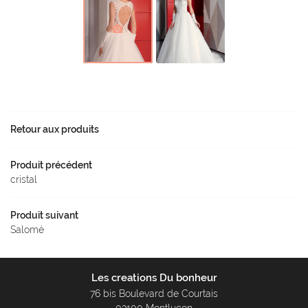
Avis
Rejoignez-nou
Actualités
Contact
Retour aux produits
Produit précédent
cristal
Produit suivant
Salomé
Les creations Du bonheur
76 bis Boulevard de Courtais