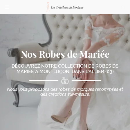


76 bis Boulevard de Courtais
03100 Montluçon
04 70 03 87 23
Nos Robes de Mariée
DÉCOUVREZ NOTRE COLLECTION DE ROBES DE
MARIÉE
À MONTLUÇON, DANS L’ALLIER (03)
Adresse email de réception

Nous vous proposons des robes de marques renommées
et
des créations sur-mesure.
Code Captcha

Rafraîchir le captcha

En cochant cette case, vous consentez à recevoir nos propositions commerciales à