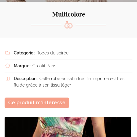
l'adresse email indiqué ci-dessus. Vous pouvez vous désinscrire à tout moment en
utilisant
le formulaire de désinscription
.
Multicolore
Inscription
Catégorie :
Robes de soirée

Marque :
Créatif Paris

Description :
Cette robe en satin très fin imprimé est très

fluide grâce à son tissu léger
Ce produit m'intéresse
La boutique
Une questio
Nos services