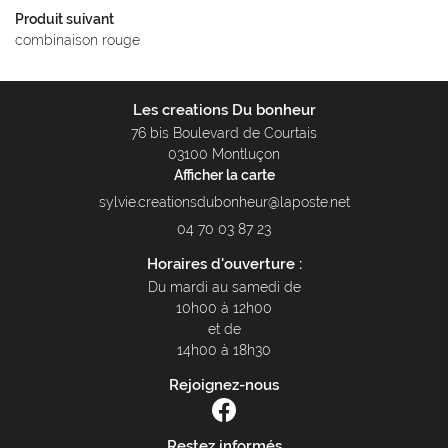
Produit suivant
combinaison rouge
Les creations Du bonheur
76 bis Boulevard de Courtais
03100 Montluçon
Afficher la carte
04 70 03 87 23
Horaires d'ouverture :
Du mardi au samedi de
10h00 à 12h00
et de
14h00 à 18h30
Rejoignez-nous
Restez informés