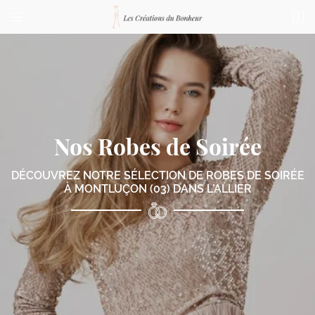


76 bis Boulevard de Courtais
03100 Montluçon
04 70 03 87 23
Nos Robes de Soirée
DÉCOUVREZ NOTRE SÉLECTION DE ROBES
DE SOIRÉE
À MONTLUÇON (03) DANS L’ALLIER
Adresse email de réception

Code Captcha

Rafraîchir le captcha

En cochant cette case, vous consentez à recevoir nos propositions commerciales à