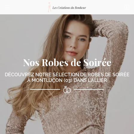


76 bis Boulevard de Courtais
03100 Montluçon
04 70 03 87 23
Nos Robes de Soirée
DÉCOUVREZ NOTRE SÉLECTION DE ROBES
DE SOIRÉE
À MONTLUÇON (03) DANS L’ALLIER
Adresse email de réception

Code Captcha

Rafraîchir le captcha

En cochant cette case, vous consentez à recevoir nos propositions commerciales à