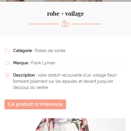
l'adresse email indiqué ci-dessus. Vous pouvez vous désinscrire à tout moment en
utilisant
le formulaire de désinscription
.
robe + voilage
Inscription
Catégorie :
Robes de soirée

Marque :
Frank Lyman

Description :
robe stretch recouverte d'un voilage fleuri

tombant joliement sur les épaules et devant jusqu'en
dessous du ventre
Ce produit m'intéresse
La boutique
Une questio
Nos services