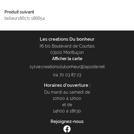
Produit suivant
tailleur186171 186654
Les creations Du bonheur
76 bis Boulevard de Courtais
03100 Montluçon
Afficher la carte
04 70 03 87 23
Horaires d'ouverture :
Du mardi au samedi de
10h00 à 12h00
et de
14h00 à 18h30
Rejoignez-nous