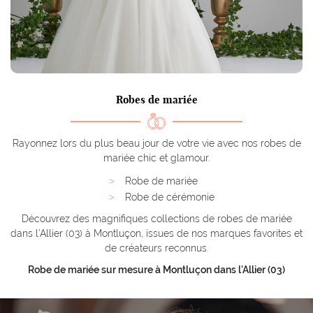
La boutique
Une questio
Nos services
bes de mariée
04 70 03 87 2
Costumes
Robes de mariée
obes de soirée
Rayonnez lors du plus beau jour de votre vie avec nos robes de
ements enfants
mariée chic et glamour.
Chapeaux
Robe de mariée
Restez infor
Robe de cérémonie
Accessoires
Inscription News
Découvrez des magnifiques collections de robes de mariée
dans l’Allier (03) à Montluçon, issues de nos marques favorites et
Vidéos
de créateurs reconnus.
Avis
Robe de mariée sur mesure à Montluçon dans l’Allier (03)
Rejoignez-nou
Actualités