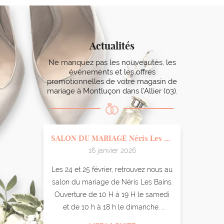
Actualités
Ne manquez pas les nouveautés, les
événements et les offres
promotionnelles
de votre magasin de
mariage à Montluçon dans l’Allier (03).
Guyon
SALON DU MARIAGE Néris Les Bains
16 janvier 2026
e
Les 24 et 25 février, retrouvez nous au
Re
ariage
salon du mariage de Néris Les Bains.
nou
Ouverture de 10 H à 19 H le samedi
Po
lles
et de 10 h à 18 h le dimanche.
sept
s de
Un défilé aura lieu à 16 h les deux
ro