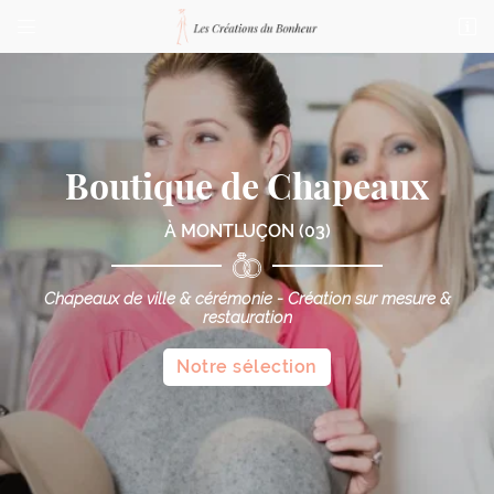


76 bis Boulevard de Courtais
03100 Montluçon
04 70 03 87 23
Boutique de Chapeaux
À MONTLUÇON (03)
Chapeaux de ville & cérémonie - Création sur mesure &
restauration
Adresse email de réception

Notre sélection
Code Captcha

Rafraîchir le captcha

En cochant cette case, vous consentez à recevoir nos propositions commerciales à