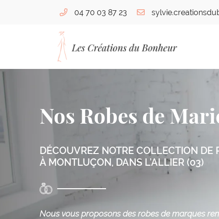
04 70 03 87 23
76 bis Boulevard de Courtais
03100 Montluçon
04 70 03 87 23
Nos Robes de Mari
DÉCOUVREZ NOTRE COLLECTION DE 
À MONTLUÇON, DANS L’ALLIER (03)
Adresse email de réception

Nous vous proposons des robes de marques r