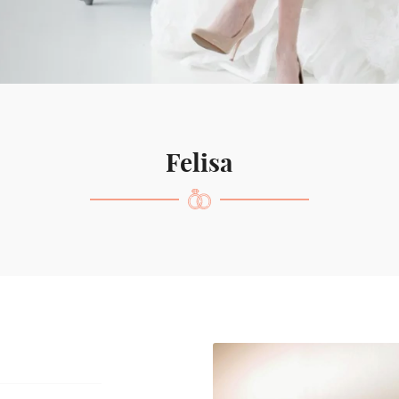
ciales à
oment en
Felisa