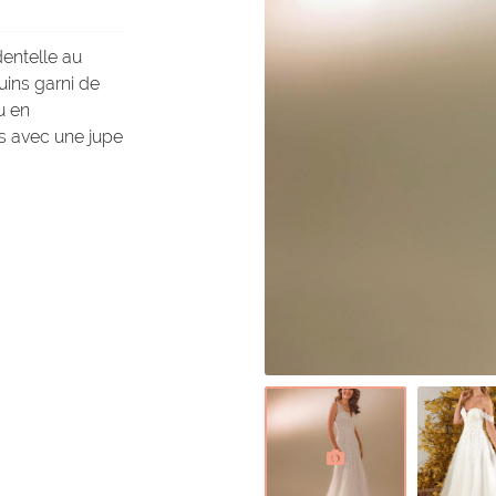
dentelle au
uins garni de
u en
ns avec une jupe