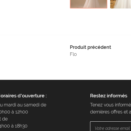
Produit précédent
Flo
oraires d'ouverture :
Restez informés
u mardi au samedi de
Tenez vous informé
0h00 à 12h00
dernières offres et 
t de
4h00 à 18h30