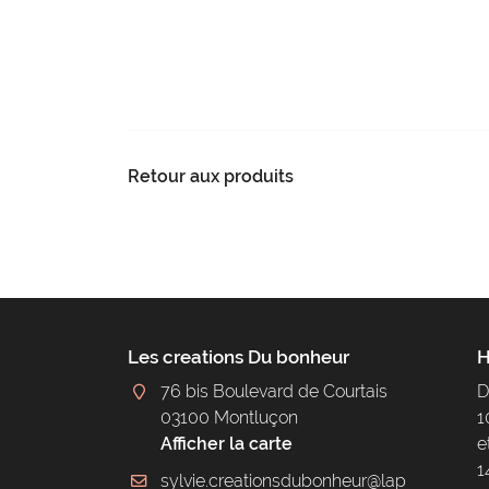
Retour aux produits
Les creations Du bonheur
H
76 bis Boulevard de Courtais
D
03100 Montluçon
1
Afficher la carte
e
1