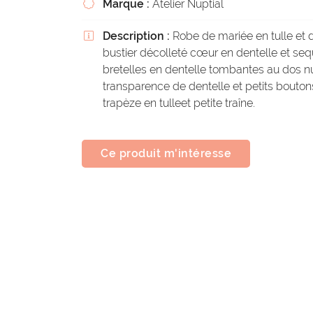
Marque :
Atelier Nuptial

Description :
Robe de mariée en tulle et 

bustier décolleté cœur en dentelle et seq
bretelles en dentelle tombantes au dos n
transparence de dentelle et petits bouto
trapèze en tulleet petite traîne.
Ce produit m'intéresse