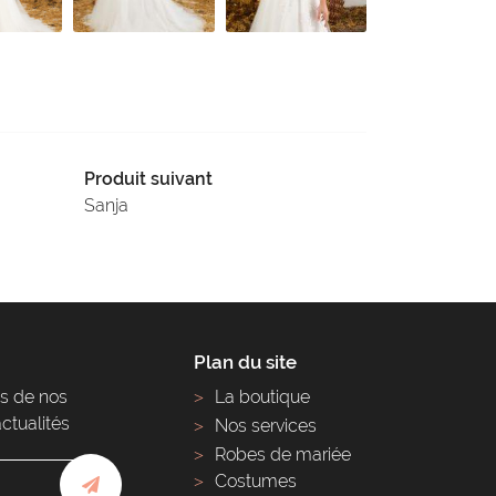
Produit suivant
Sanja
Plan du site
s de nos
La boutique
actualités
Nos services
Robes de mariée
Costumes