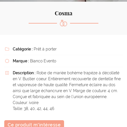
l'adresse email indiqué ci-dessus. Vous pouvez vous désinscrire à tout moment en
utilisant
le formulaire de désinscription
.
Cosma
Inscription
Catégorie :
Prêt à porter

Marque :
Bianco Evento

Description :
Robe de mariée bohème trapèze à décolleté

en V. Bustier coeur. Entièrement recouverte de dentelle fine
et vaporeuse de haute qualité. Fermeture éclaire au dos
ainsi que large échancrure en V. Marge de couture: 4 cm.
Conçue et fabriquée au sein de l'union européenne.
Couleur: ivoire
Taille: 38, 40, 42, 44, 46
Ce produit m'intéresse