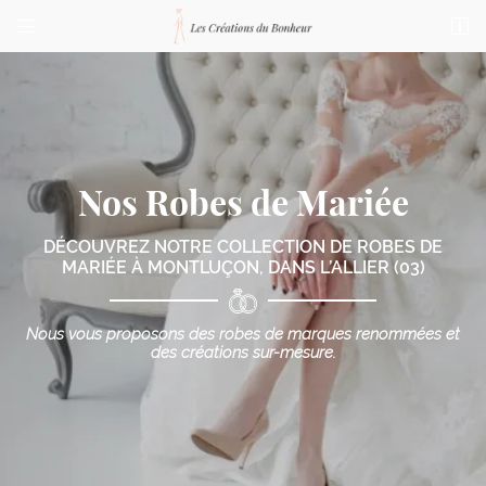


76 bis Boulevard de Courtais
03100 Montluçon
04 70 03 87 23
Nos Robes de Mariée
DÉCOUVREZ NOTRE COLLECTION DE ROBES DE
MARIÉE
À MONTLUÇON, DANS L’ALLIER (03)
Adresse email de réception

Nous vous proposons des robes de marques renommées
et
des créations sur-mesure.
Code Captcha

Rafraîchir le captcha

En cochant cette case, vous consentez à recevoir nos propositions commerciales à