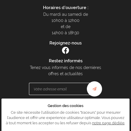
Horaires d'ouverture :
Du mardi au samedi de
10h00 à 12h00
et de
14h00 à 18h30
Rejoignez-nous
Restez informés
Tenez vous informés de nos dernières
offres et actualités
Gestion des cookies
Mentions Légales
Ce site nécessite l'utilisation de cookies "traceurs" pour mesurer
Conditions générales d'utilisation
l'audience et offrir une experience utilisateur optimale. Vous pouvez
Politique de confidentialité
Gestion des cookies
à tout moment les accepter ou les refuser depuis
notre page dédiée
.
Sitemap