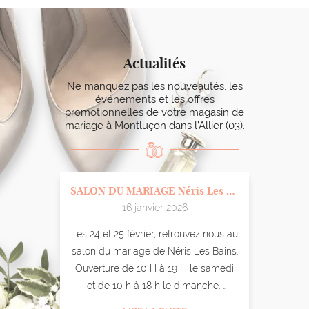
Actualités
Ne manquez pas les nouveautés, les
événements et les offres
promotionnelles
de votre magasin de
mariage à Montluçon dans l’Allier (03).
Guyon
SALON DU MARIAGE Néris Les Bains
16 janvier 2026
e
Les 24 et 25 février, retrouvez nous au
Re
ariage
salon du mariage de Néris Les Bains.
nou
Ouverture de 10 H à 19 H le samedi
Po
lles
et de 10 h à 18 h le dimanche.
sept
s de
Un défilé aura lieu à 16 h les deux
ro