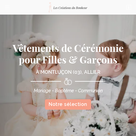


76 bis Boulevard de Courtais
03100 Montluçon
04 70 03 87 23
Les Créations du Bonheur
Boutique de mariage à Montluçon dans l'Allier (03)
Robe de mariée - Costumes de mariage
Tenues de soirées -
Chapeaux - Accessoires
Adresse email de réception

ELLE
LUI
Code Captcha

Rafraîchir le captcha

En cochant cette case, vous consentez à recevoir nos propositions commerciales à