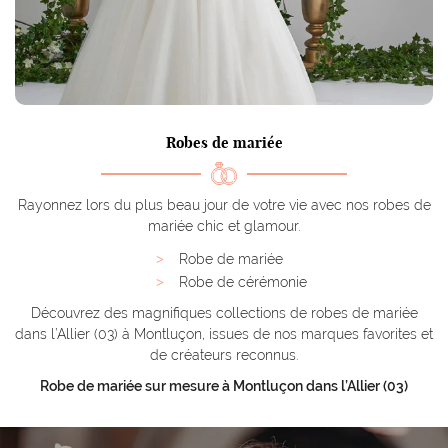
La boutique
Une questio
Nos services
bes de mariée
04 70 03 87 2
Costumes
Robes de mariée
obes de soirée
Rayonnez lors du plus beau jour de votre vie avec nos robes de
ements enfants
mariée chic et glamour.
Chapeaux
Robe de mariée
Restez infor
Robe de cérémonie
Accessoires
Inscription News
Découvrez des magnifiques collections de robes de mariée
dans l’Allier (03) à Montluçon, issues de nos marques favorites et
Vidéos
de créateurs reconnus.
Avis
Robe de mariée sur mesure à Montluçon dans l’Allier (03)
Rejoignez-nou
Actualités